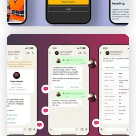
Hoe Safetyfirst een rebranding onderging en
migreerde van WordPress naar Webflow
WEBFLOW
MIGRATIE