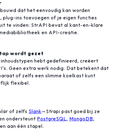
r
 gebouwd dat het eenvoudig kan worden
 plug-ins toevoegen of je eigen functies
uit te vinden: StrAPI bevat al kant-en-klare
 mediabibliotheek en API-creatie.
stap wordt gezet
uw inhoudstypen hebt gedefinieerd, creëert
's. Geen extra werk nodig. Dat betekent dat
paraat of zelfs een slimme koelkast kunt
lijk flexibel.
lar of zelfs
Slank
—Strapi past goed bij ze
 en ondersteunt
PostgreSQL
,
MongoDB
,
en aan één stapel.