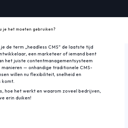
u je het moeten gebruiken?
b je de term „headless CMS” de laatste tijd
 ontwikkelaar, een marketeer of iemand bent
n van het juiste contentmanagementsysteem
e manieren — onhandige traditionele CMS-
n willen nu flexibiliteit, snelheid en
s komt.
is, hoe het werkt en waarom zoveel bedrijven,
e erin duiken!