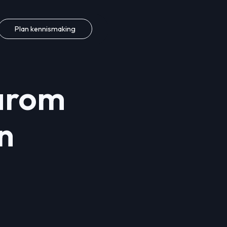
Plan kennismaking
aarom
n