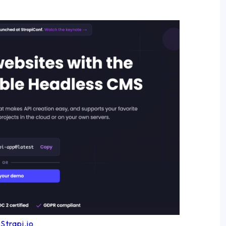
:
Strapi.io