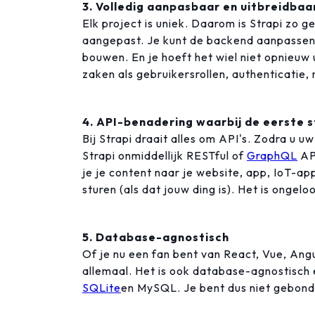
3. Volledig aanpasbaar en uitbreidbaa
Elk project is uniek. Daarom is Strapi zo
aangepast. Je kunt de backend aanpassen,
bouwen. En je hoeft het wiel niet opnieuw 
zaken als gebruikersrollen, authenticatie,
4. API-benadering waarbij de eerste 
Bij Strapi draait alles om API's. Zodra u 
Strapi onmiddellijk RESTful of
GraphQL
API
je je content naar je website, app, IoT-ap
sturen (als dat jouw ding is). Het is ongeloof
5. Database-agnostisch
Of je nu een fan bent van React, Vue, Angu
allemaal. Het is ook database-agnostisch
SQLite
en MySQL. Je bent dus niet gebond