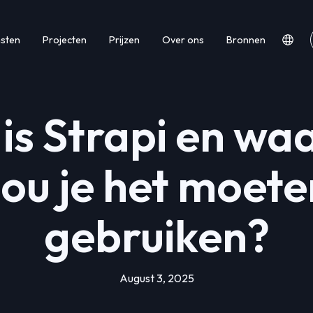
nsten
Projecten
Prijzen
Over ons
Bronnen
is Strapi en w
zou je het moete
gebruiken?
August 3, 2025