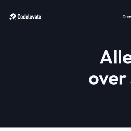
Die
All
over