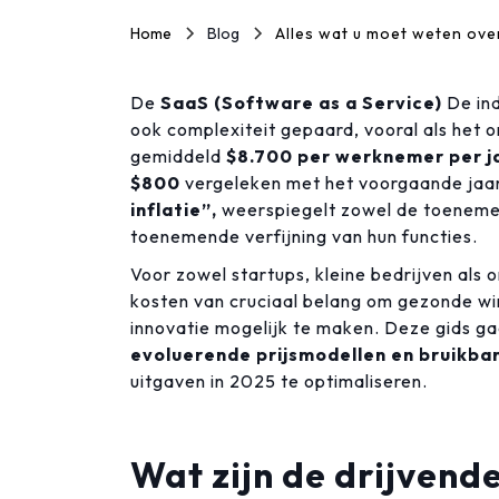
Home
Blog
Alles wat u moet weten ove
De
SaaS (Software as a Service)
De ind
ook complexiteit gepaard, vooral als het 
gemiddeld
$8.700 per werknemer per j
$800
vergeleken met het voorgaande jaa
inflatie”,
weerspiegelt zowel de toenemen
toenemende verfijning van hun functies.
Voor zowel startups, kleine bedrijven als
kosten van cruciaal belang om gezonde wi
innovatie mogelijk te maken. Deze gids ga
evoluerende prijsmodellen en bruikba
uitgaven in 2025 te optimaliseren.
Wat zijn de drijvend