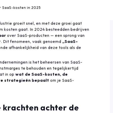
r SaaS-kosten in 2025
ustrie groeit snel, en met deze groei gaat
om kosten gaat. In 2024 besteedden bedrijven
aar
over SaaS-producten — een sprong van
r. Dit fenomeen, vaak genoemd
„SaaS-
de afhankelijkheid van deze tools als de
 ondernemingen is het beheersen van SaaS-
nstmarges te behouden en tegelijkertijd
at in op
wat de SaaS-kosten, de
re strategieën bepaalt
om je SaaS-
e krachten achter de