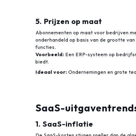
5. Prijzen op maat
Abonnementen op maat voor bedrijven met
onderhandeld op basis van de grootte van h
functies.
Voorbeeld:
Een ERP-systeem op bedrijfsn
biedt.
Ideaal voor:
Ondernemingen en grote tea
SaaS-uitgaventrend
1. SaaS-inflatie
De SaaS-kosten stijgen sneller dan de alge