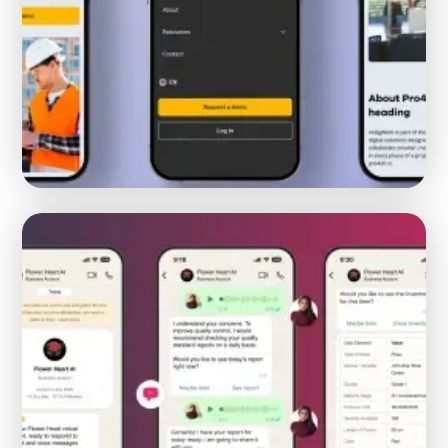
Hoe Safetyfirst een rebranding onderging en
migreerde van WordPress naar Webflow
WEBFLOW
MIGRATIE