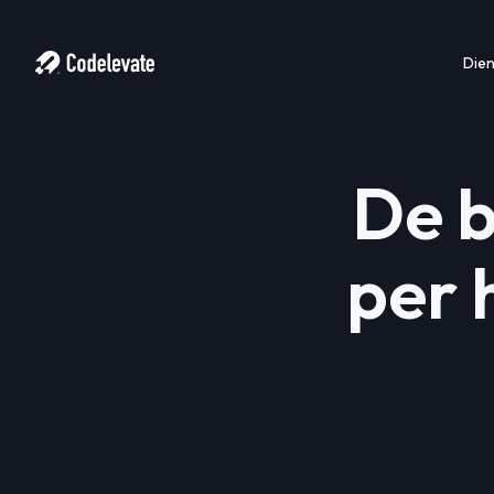
Die
De 
per 