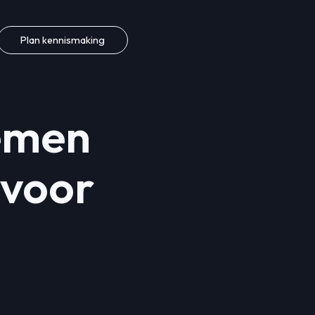
Plan kennismaking
emen
 voor