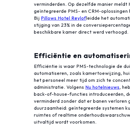
verminderden. Op dezelfde manier meldt 
geïntegreerde PMS- en CRM-oplossingen 
Bij
Pillows Hotel Reylof
leidde het automat
stijging van 23% in de conversiepercenta
beschikbare kamer direct werd verhoogd.
Efficiëntie en automatiser
Efficiëntie is waar PMS-technologie de dui
automatiseren, zoals kamertoewijzing, hu
het personeel meer tijd om zich te concent
administratie. Volgens
Nu hotelnieuws
, he
back-of-house-functies introduceerden, d
verminderd zonder dat er banen verloren 
duurzaamheid: geïntegreerde systemen kun
ruimtes of realtime onderhoudswaarschuw
uitvaltijd wordt voorkomen.