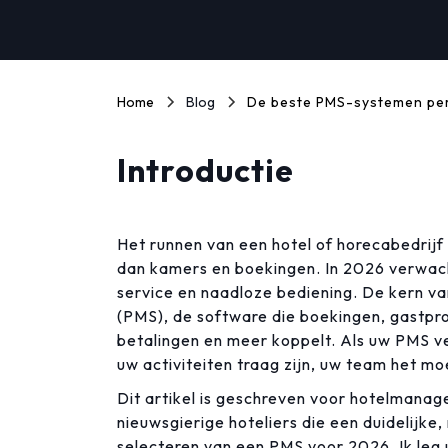
Home
Blog
De beste PMS-systemen pe
Introductie
Het runnen van een hotel of horecabedrij
dan kamers en boekingen. In 2026 verwach
service en naadloze bediening. De kern v
(PMS), de software die boekingen, gastprof
betalingen en meer koppelt. Als uw PMS ve
uw activiteiten traag zijn, uw team het moe
Dit artikel is geschreven voor hotelmanage
nieuwsgierige hoteliers die een duidelijke,
selecteren van een PMS voor 2026. Ik leg ui