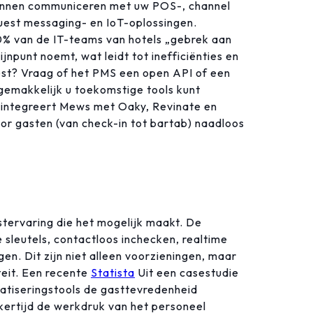
nnen communiceren met uw POS-, channel
est messaging- en IoT-oplossingen.
0% van de IT-teams van hotels „gebrek aan
ijnpunt noemt, wat leidt tot inefficiënties en
t? Vraag of het PMS een open API of een
gemakkelijk u toekomstige tools kunt
integreert Mews met Oaky, Revinate en
or gasten (van check-in tot bartab) naadloos
stervaring die het mogelijk maakt. De
sleutels, contactloos inchecken, realtime
en. Dit zijn niet alleen voorzieningen, maar
teit. Een recente
Statista
Uit een casestudie
atiseringstools de gasttevredenheid
ertijd de werkdruk van het personeel