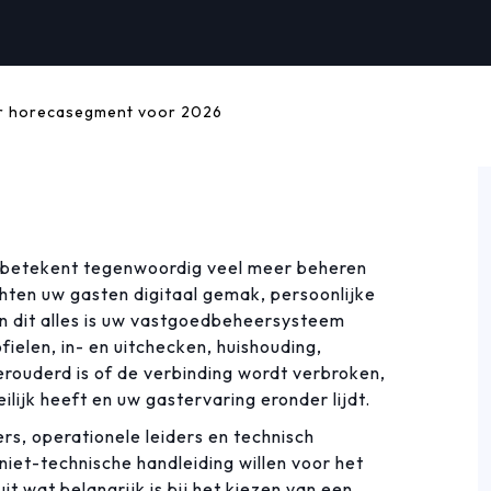
r horecasegment voor 2026
f betekent tegenwoordig veel meer beheren
ten uw gasten digitaal gemak, persoonlijke
an dit alles is uw vastgoedbeheersysteem
ielen, in- en uitchecken, huishouding,
rouderd is of de verbinding wordt verbroken,
ilijk heeft en uw gastervaring eronder lijdt.
rs, operationele leiders en technisch
 niet-technische handleiding willen voor het
t wat belangrijk is bij het kiezen van een