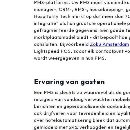
PMS-platforms. Uw PMS moet vloeiend ku
manager-, CRM-, RMS-, housekeeping-, gu
Hospitality Tech merkt op dat meer dan 7
integratie” als hun grootste operationele p
gefragmenteerde gegevens. Een goede tes
marktplaatsmodel biedt - dit bepaalt hoe 
aansluiten. Bijvoorbeeld
Zoku Amsterdam
Lightspeed POS, zodat elk contactpunt vo
wordt weergegeven in hun PMS.
Ervaring van gasten
Een PMS is slechts zo waardevol als de ga
reizigers van vandaag verwachten mobiele 
berichten en gepersonaliseerde aanbieding
ook drijfveren voor tevredenheid en loyali
over hotelautomatisering bleek dat autom
gemiddeld met 24% verhoogden en tegelijk