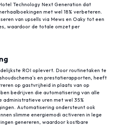
Hotel Technology Next Generation dat
herhaalboekingen met wel 18% verbeteren.
iseren van upsells via Mews en Oaky tot een
ges, waardoor de totale omzet per
ing
delijkste ROI oplevert. Door routinetaken te
ishoudschema's en prestatierapporten, heeft
reren op gastvrijheid in plaats van op
bben bedrijven die automatisering van alle
e administratieve uren met wel 35%
gingen. Automatisering ondersteunt ook
nen slimme energiemodi activeren in lege
ingen genereren, waardoor kostbare