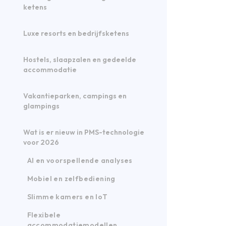
ketens
Luxe resorts en bedrijfsketens
Hostels, slaapzalen en gedeelde
accommodatie
Vakantieparken, campings en
glampings
Wat is er nieuw in PMS-technologie
voor 2026
AI en voorspellende analyses
Mobiel en zelfbediening
Slimme kamers en IoT
Flexibele
accommodatiemodellen