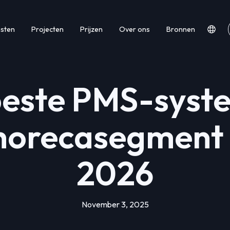
nsten
Projecten
Prijzen
Over ons
Bronnen
beste PMS-syst
horecasegment
2026
November 3, 2025