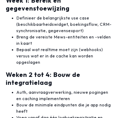
Week 1: Bereik en
gegevenstoewijzing
Definieer de belangrijkste use case
(beschikbaarheidswidget, boekingsflow, CRM-
synchronisatie, gegevensexport)
Breng de vereiste Mews-entiteiten en -velden
in kaart
Bepaal wat realtime moet zijn (webhooks)
versus wat er in de cache kan worden
opgeslagen
Weken 2 tot 4: Bouw de
integratielaag
Auth, aanvraagverwerking, nieuwe pogingen
en caching implementeren
Bouw de minimale eindpunten die je app nodig
heeft
Voeg vanaf dag één logboekregistratie en