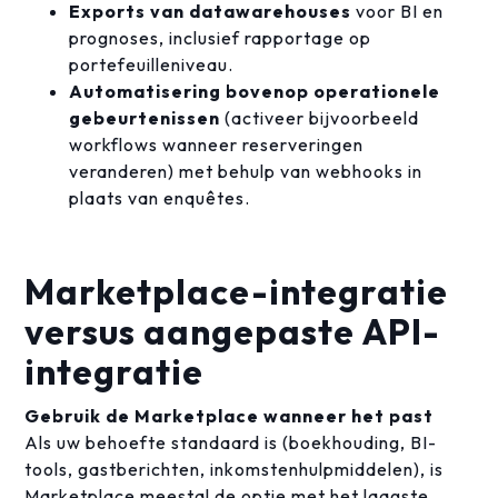
Exports van datawarehouses
voor BI en
prognoses, inclusief rapportage op
portefeuilleniveau.
Automatisering bovenop operationele
gebeurtenissen
(activeer bijvoorbeeld
workflows wanneer reserveringen
veranderen) met behulp van webhooks in
plaats van enquêtes.
Marketplace-integratie
versus aangepaste API-
integratie
Gebruik de Marketplace wanneer het past
Als uw behoefte standaard is (boekhouding, BI-
tools, gastberichten, inkomstenhulpmiddelen), is
Marketplace meestal de optie met het laagste