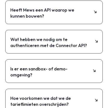
Heeft Mews een API waarop we
kunnen bouwen?
Ja. Mews biedt meerdere Open API's
(waaronder Connector API en Booking Engine
API) en biedt documentatie en een demo-
Wat hebben we nodig om te
omgeving om te testen.
authenticeren met de Connector API?
Connector API-aanvragen maken gebruik van
ClientToken en AccessToken, plus een Client-
string die is opgenomen in de payloads van
Is er een sandbox- of demo-
aanvragen.
omgeving?
Ja. Mews ondersteunt demo- en
productieomgevingen en Demo is bedoeld voor
ontwikkeling en testen.
Hoe voorkomen we dat we de
tarieflimieten overschrijden?